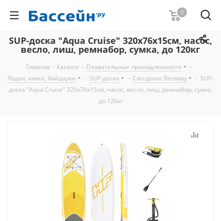
0
SUP-доска "Aqua Cruise" 320x76x15см, насос,
весло, лиш, ремнабор, сумка, до 120кг
Главная
-
Каталог
-
Плавательные принадлежности
-
Лодки, каяки, байдарки
-
SUP-доски
-
Сап-доски Bestway
-
SUP-
доска "Aqua Cruise" 320x76x15см, насос, весло, лиш, ремнабор, сумка,
до 120кг