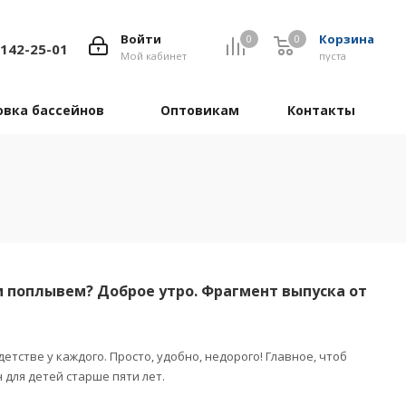
Войти
Корзина
0
0
 142-25-01
Мой кабинет
пуста
овка бассейнов
Оптовикам
Контакты
ем поплывем? Доброе утро. Фрагмент выпуска от
тстве у каждого. Просто, удобно, недорого! Главное, чтоб
 для детей старше пяти лет.