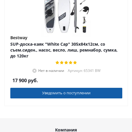
Bestway
SUP-доска-каяк "White Cap" 305х84х12см, со
съем.сиден., насос, весло, лиш, ремнабор, сумка,
до 120кг
Нет в наличии
Артикул: 65341 BW
17 900
руб.
Уведомить о поступлении
Компания