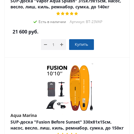
SUP-доска "Vapor Aqua Splash" 315х79х15см, насос,
весло, лиш, киль, ремнабор, сумка, до 140кг
Есть в наличии
Артикул: BT-23VAP
21 600
руб.
Купить
Aqua Marina
SUP-доска "Fusion Before Sunset" 330х81х15см,
насос, весло, лиш, киль, ремнабор, сумка, до 150кг