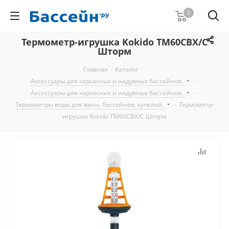
0
Термометр-игрушка Kokido TM60CBX/C
Шторм
Главная
-
Каталог
-
Аксессуары для каркасных и надувных бассейнов.
-
Аксессуары для каркасных и надувных бассейнов.
-
Термометры воды для ванн, бассейнов, купелей.
-
Термометр-
игрушка Kokido TM60CBX/C Шторм