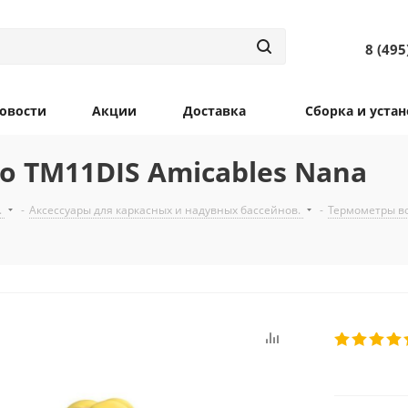
8 (495
овости
Акции
Доставка
Сборка и устан
o TM11DIS Amicables Nana
.
-
Аксессуары для каркасных и надувных бассейнов.
-
Термометры во