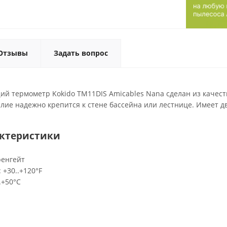
Отзывы
Задать вопрос
й термометр Kokido TM11DIS Amicables Nana сделан из качеств
лие надежно крепится к стене бассейна или лестнице. Имеет д
актеристики
ренгейт
 +30..+120°F
.+50°С