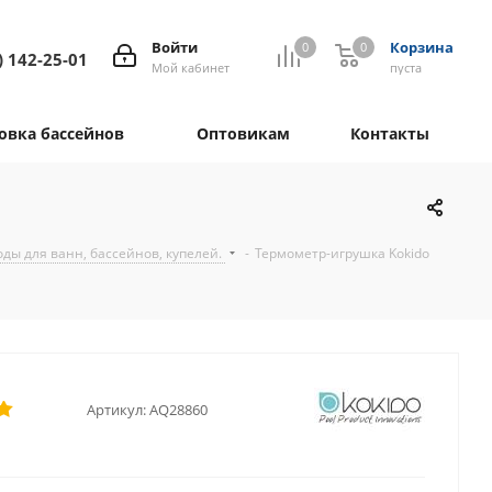
Войти
Корзина
0
0
) 142-25-01
Мой кабинет
пуста
овка бассейнов
Оптовикам
Контакты
ды для ванн, бассейнов, купелей.
-
Термометр-игрушка Kokido
Артикул:
AQ28860