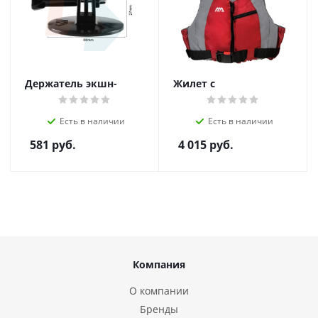
Держатель экшн-
Жилет с
камеры " Camera
пенопластовыми
Mount"
вставками для SUP-
Есть в наличии
Есть в наличии
доски или каяка,
размер XL/XXL
581
руб.
4 015
руб.
Компания
О компании
Бренды