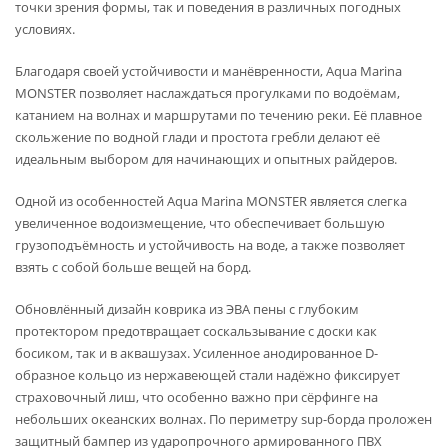
точки зрения формы, так и поведения в различных погодных
условиях.
Благодаря своей устойчивости и манёвренности, Aqua Marina
MONSTER позволяет наслаждаться прогулками по водоёмам,
катанием на волнах и маршрутами по течению реки. Её плавное
скольжение по водной глади и простота гребли делают её
идеальным выбором для начинающих и опытных райдеров.
Одной из особенностей Aqua Marina MONSTER является слегка
увеличенное водоизмещение, что обеспечивает большую
грузоподъёмность и устойчивость на воде, а также позволяет
взять с собой больше вещей на борд.
Обновлённый дизайн коврика из ЭВА пены с глубоким
протектором предотвращает соскальзывание с доски как
босиком, так и в аквашузах. Усиленное анодированное D-
образное кольцо из нержавеющей стали надёжно фиксирует
страховочный лиш, что особенно важно при сёрфинге на
небольших океанских волнах. По периметру sup-борда проложен
защитный бампер из ударопрочного армированного ПВХ