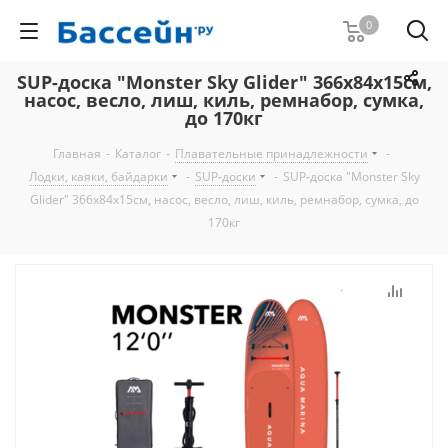
0
SUP-доска "Monster Sky Glider" 366х84х15см,
насос, весло, лиш, киль, ремнабор, сумка,
до 170кг
Главная
-
Каталог
-
Плавательные принадлежности
-
Лодки, каяки, байдарки
-
SUP-доски
-
SUP-доска "Monster Sky
Glider" 366х84х15см, насос, весло, лиш, киль, ремнабор, сумка, до
170кг