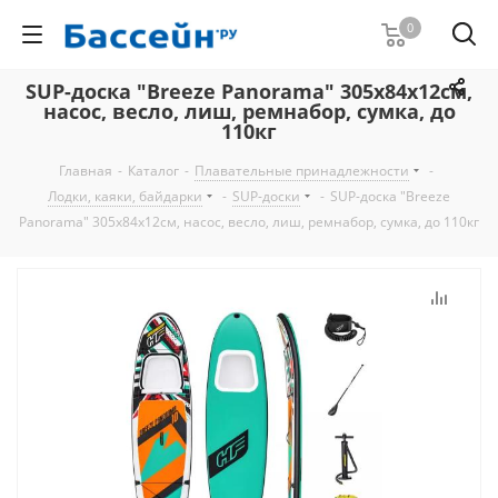
0
SUP-доска "Breeze Panorama" 305x84x12см,
насос, весло, лиш, ремнабор, сумка, до
110кг
Главная
-
Каталог
-
Плавательные принадлежности
-
Лодки, каяки, байдарки
-
SUP-доски
-
SUP-доска "Breeze
Panorama" 305x84x12см, насос, весло, лиш, ремнабор, сумка, до 110кг