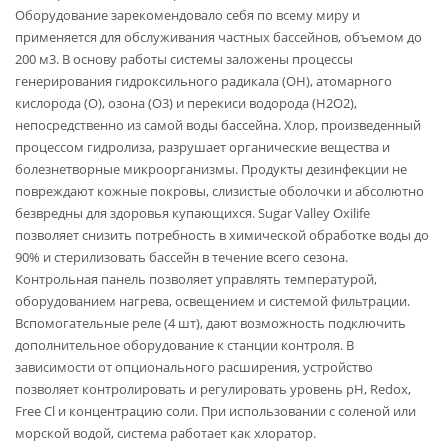
Оборудование зарекомендовало себя по всему миру и
применяется для обслуживания частных бассейнов, объемом до
200 м3. В основу работы системы заложены процессы
генерирования гидроксильного радикала (ОН), атомарного
кислорода (О), озона (О3) и перекиси водорода (Н2О2),
непосредственно из самой воды бассейна. Хлор, произведенный
процессом гидролиза, разрушает органические вещества и
болезнетворные микроорганизмы. Продукты дезинфекции не
повреждают кожные покровы, слизистые оболочки и абсолютно
безвредны для здоровья купающихся. Sugar Valley Oxilife
позволяет снизить потребность в химической обработке воды до
90% и стерилизовать бассейн в течение всего сезона.
Контрольная панель позволяет управлять температурой,
оборудованием нагрева, освещением и системой фильтрации.
Вспомогательные реле (4 шт), дают возможность подключить
дополнительное оборудование к станции контроля. В
зависимости от опционального расширения, устройство
позволяет контролировать и регулировать уровень pH, Redox,
Free Cl и концентрацию соли. При использовании с соленой или
морской водой, система работает как хлоратор.