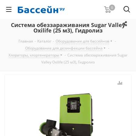
0
Система обеззараживания Sugar Valley
Oxilife (25 м3), Гидролиз
Главная
-
Каталог
-
Оборудование для бассейнов
-
Оборудование для дезинфекции бассейна
-
Хлораторы, хлоргенераторы
-
Система обеззараживания Sugar
Valley Oxilife (25 м3), Гидролиз