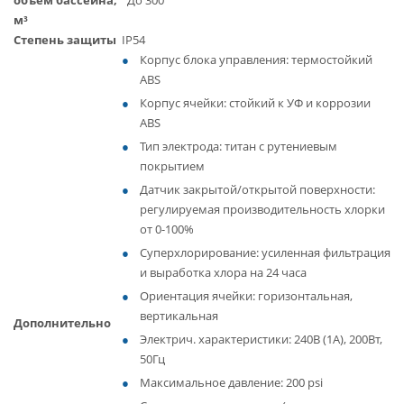
объем бассейна,
До 300
м³
Степень защиты
IP54
Корпус блока управления: термостойкий
ABS
Корпус ячейки: стойкий к УФ и коррозии
ABS
Тип электрода: титан с рутениевым
покрытием
Датчик закрытой/открытой поверхности:
регулируемая производительность хлорки
от 0-100%
Суперхлорирование: усиленная фильтрация
и выработка хлора на 24 часа
Ориентация ячейки: горизонтальная,
вертикальная
Дополнительно
Электрич. характеристики: 240В (1А), 200Вт,
50Гц
Максимальное давление: 200 psi