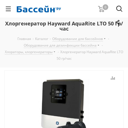
0
Хлоргенератор Hayward AquaRite LTO 50 гр/
час
Главная
-
Каталог
-
Оборудование для бассейнов
-
Оборудование для дезинфекции бассейна
-
Хлораторы, хлоргенераторы
-
Хлоргенератор Hayward AquaRite LTO
50 гр/час