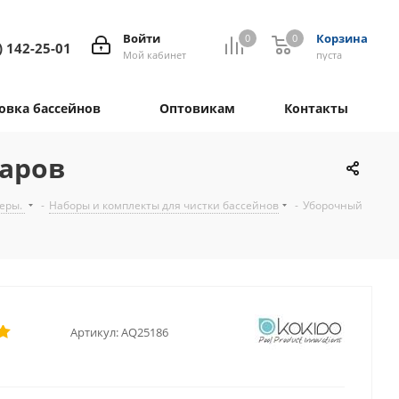
Войти
Корзина
0
0
) 142-25-01
Мой кабинет
пуста
овка бассейнов
Оптовикам
Контакты
уаров
меры.
-
Наборы и комплекты для чистки бассейнов
-
Уборочный
Артикул:
AQ25186