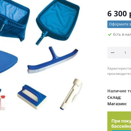
6 300
Оформите за
Есть в на
Характеристи
производител
Наличие то
Склад:
Магазин: