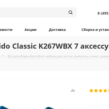
8 (495
овости
Акции
Доставка
Сборка и устан
o Classic K267WBX 7 аксесс
.
-
Всё для уборки бассейна: наборы для чистки, пылесосы, сачки, ским