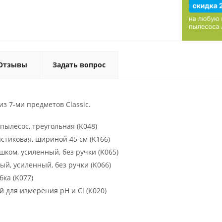
Отзывы
Задать вопрос
з 7-ми предметов Classic.
пылесос, треугольная (K048)
стиковая, шириной 45 см (K166)
шком, усиленный, без ручки (K065)
ый, усиленный, без ручки (K066)
бка (K077)
 для измерения pH и Cl (K020)