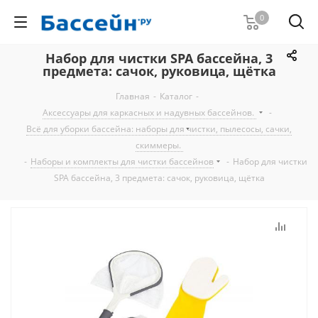
0
Набор для чистки SPA бассейна, 3
предмета: сачок, руковица, щётка
Главная
-
Каталог
-
Аксессуары для каркасных и надувных бассейнов.
-
Всё для уборки бассейна: наборы для чистки, пылесосы, сачки,
скиммеры.
-
Наборы и комплекты для чистки бассейнов
-
Набор для чистки
SPA бассейна, 3 предмета: сачок, руковица, щётка