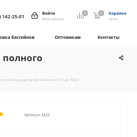
Войти
Корзина
0
0
) 142-25-01
Мой кабинет
пуста
овка бассейнов
Оптовикам
Контакты
 полного
полного ухода за бассейном от 10 до 30м3
Артикул:
М22