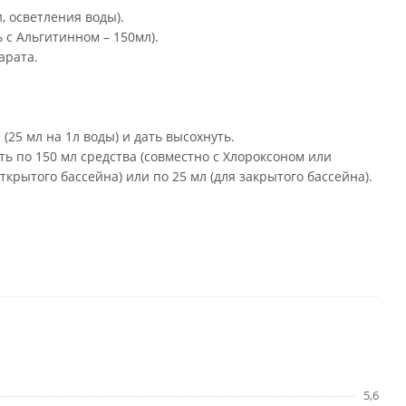
, осветления воды).
 с Альгитинном – 150мл).
арата.
(25 мл на 1л воды) и дать высохнуть.
ь по 150 мл средства (совместно с Хлороксоном или
ткрытого бассейна) или по 25 мл (для закрытого бассейна).
5,6