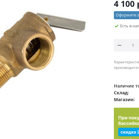
4 100
Оформите за
Есть в на
Характеристи
производител
Наличие то
Склад:
Магазин: