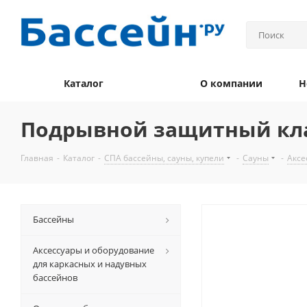
Каталог
О компании
Н
Подрывной защитный клап
Главная
-
Каталог
-
СПА бассейны, сауны, купели
-
Сауны
-
Аксе
Бассейны
Аксессуары и оборудование
для каркасных и надувных
бассейнов