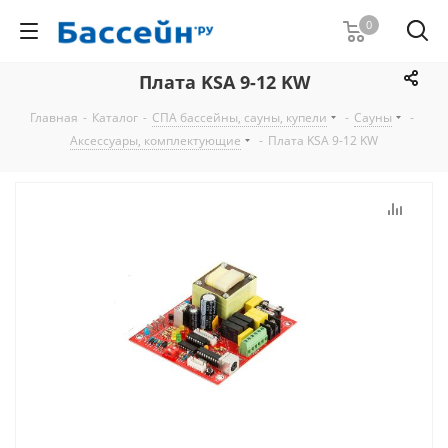
0
Плата KSA 9-12 KW
Главная
-
Каталог
-
СПА бассейны, сауны, купели
-
Сауны
-
Аксессуары, комплектующие
-
Плата KSA 9-12 KW