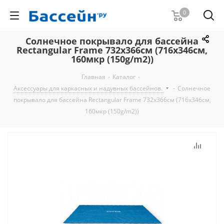
0
Солнечное покрывало для бассейна
Rectangular Frame 732x366см (716x346см,
160мкр (150g/m2))
Главная
-
Каталог
-
Аксессуары для каркасных и надувных бассейнов.
-
Солнечное
покрывало для бассейна Rectangular Frame 732x366см (716x346см,
160мкр (150g/m2))