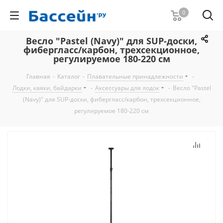
0
Весло "Pastel (Navy)" для SUP-доски,
фибергласс/карбон, трехсекционное,
регулируемое 180-220 см
Главная
-
Каталог
-
Плавательные принадлежности
-
Лодки, каяки, байдарки
-
Аксессуары для лодок
-
Весло "Pastel
(Navy)" для SUP-доски, фибергласс/карбон, трехсекционное,
регулируемое 180-220 см